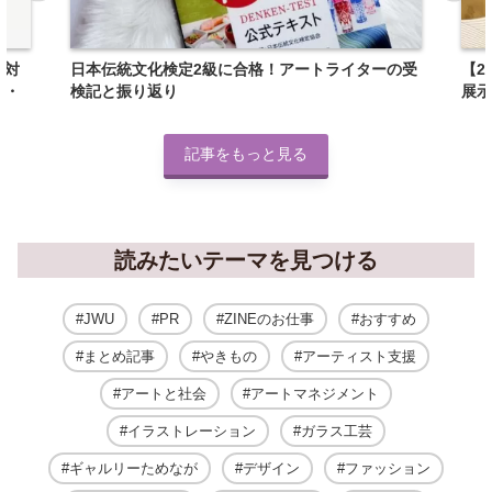
下対
日本伝統文化検定2級に合格！アートライターの受
【2
館・
検記と振り返り
展示
記事をもっと見る
読みたいテーマを見つける
JWU
PR
ZINEのお仕事
おすすめ
まとめ記事
やきもの
アーティスト支援
アートと社会
アートマネジメント
イラストレーション
ガラス工芸
ギャルリーためなが
デザイン
ファッション