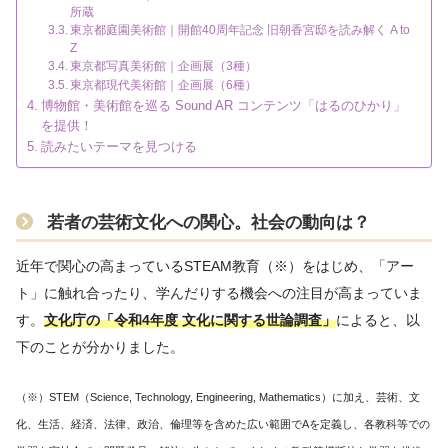
所蔵
東京都庭園美術館｜開館40周年記念 旧朝香宮邸を読み解く A to
Z
東京都写真美術館｜企画展（3種）
東京都現代美術館｜企画展（6種）
博物館・美術館を巡る Sound AR コンテンツ「はるのひかり」
を提供！
読みたいテーマを見つける
若者の芸術文化への関心。社会の動向は？
近年で関心の高まっているSTEAM教育（※）をはじめ、「アー
ト」に触れ合ったり、学んだりする機会への注目が高まっていま
す。
文化庁
の
「令和4年度 文化に関する世論調査」
によると、以
下のことが分かりました。
（※）STEM（Science, Technology, Engineering, Mathematics）に加え、芸術、文
化、生活、経済、法律、政治、倫理等を含めた広い範囲でAを定義し、各教科等での