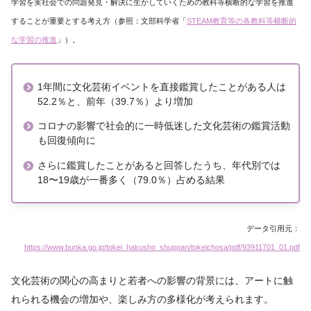
学習を実社会での問題発見・解決に生かしていくための教科等横断的な学習を推進
することが重要とする考え方（参照：文部科学省「
STEAM教育等の各教科等横断的
な学習の推進
」）。
1年間に文化芸術イベントを直接鑑賞したことがある人は
52.2％と、前年（39.7％）より増加
コロナの影響で社会的に一時低迷した文化芸術の鑑賞活動
も回復傾向に
さらに鑑賞したことがあると回答したうち、年代別では
18〜19歳が一番多く（79.0％）占める結果
データ引用元：
https://www.bunka.go.jp/tokei_hakusho_shuppan/tokeichosa/pdf/93911701_01.pdf
文化芸術の関心の高まりと若者への影響の背景には、アートに触
れられる機会の増加や、楽しみ方の多様化が考えられます。