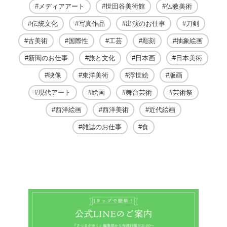
メディアアート
世田谷美術館
仏教美術
伝統文化
写真作品
出演のお仕事
刀剣
古美術
国際性
工芸
彫刻
抽象絵画
新聞のお仕事
旅と文化
日本画
日本美術
映像
東洋美術
浮世絵
版画
現代アート
絵画
舞台芸術
芸術祭
西洋絵画
西洋美術
近代絵画
雑誌のお仕事
食