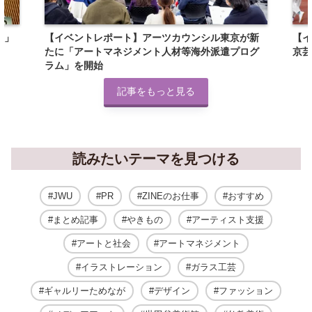
2」
【イベントレポート】アーツカウンシル東京が新
【イ
たに「アートマネジメント人材等海外派遣プログ
京芸
ラム」を開始
記事をもっと見る
読みたいテーマを見つける
JWU
PR
ZINEのお仕事
おすすめ
まとめ記事
やきもの
アーティスト支援
アートと社会
アートマネジメント
イラストレーション
ガラス工芸
ギャルリーためなが
デザイン
ファッション