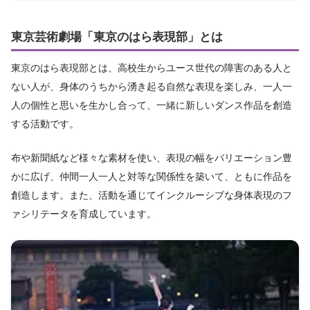
東京芸術劇場「東京のはら表現部」とは
東京のはら表現部とは、⾼校⽣からユース世代の障害のある⼈と
ない⼈が、⾝体のうちから湧き起る⾃然な表現を楽しみ、⼀⼈⼀
⼈の個性と思いを⽣かし合って、⼀緒に新しいダンス作品を創造
する活動です。
布や新聞紙など様々な素材を使い、表現の幅をバリエーション豊
かに広げ、仲間⼀⼈⼀⼈と対等な関係性を築いて、ともに作品を
創造します。また、活動を通じてインクルーシブな⾝体表現のフ
ァシリテータを育成しています。