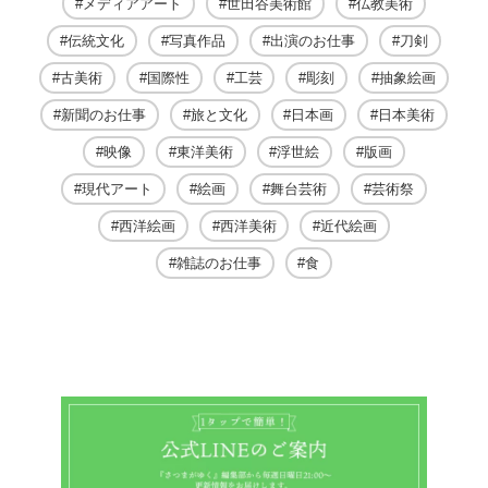
メディアアート
世田谷美術館
仏教美術
伝統文化
写真作品
出演のお仕事
刀剣
古美術
国際性
工芸
彫刻
抽象絵画
新聞のお仕事
旅と文化
日本画
日本美術
映像
東洋美術
浮世絵
版画
現代アート
絵画
舞台芸術
芸術祭
西洋絵画
西洋美術
近代絵画
雑誌のお仕事
食