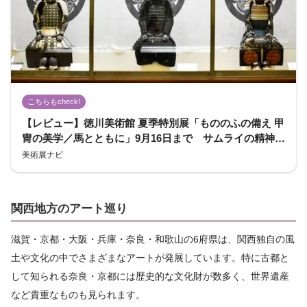
こちらもcheck!
【レビュー】徳川美術館 夏季特別展「もののふの備え 甲
冑の美学／馬とともに」9月16日まで サムライの精神が
ここにある！
美術展ナビ
関西地方のアート巡り
滋賀・京都・大阪・兵庫・奈良・和歌山の6府県は、関西独自の風
土や文化の中でさまざまなアートが発展しています。特に古都と
して知られる奈良・京都には歴史的な文化財が数多く、世界遺産
など貴重なものも見られます。