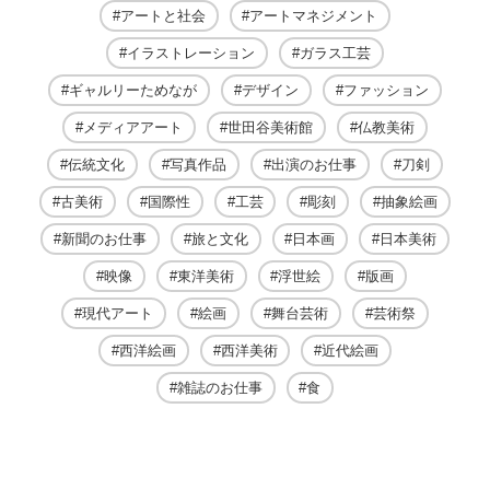
アートと社会
アートマネジメント
イラストレーション
ガラス工芸
ギャルリーためなが
デザイン
ファッション
メディアアート
世田谷美術館
仏教美術
伝統文化
写真作品
出演のお仕事
刀剣
古美術
国際性
工芸
彫刻
抽象絵画
新聞のお仕事
旅と文化
日本画
日本美術
映像
東洋美術
浮世絵
版画
現代アート
絵画
舞台芸術
芸術祭
西洋絵画
西洋美術
近代絵画
雑誌のお仕事
食