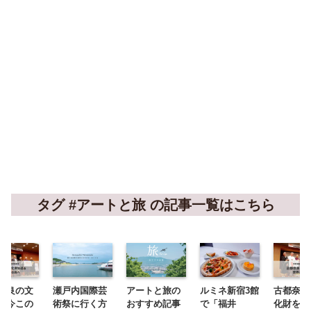
タグ #アートと旅 の記事一覧はこちら
奈良の文
瀬戸内国際芸
アートと旅の
ルミネ新宿3館
古都奈良
を今この
術祭に行く方
おすすめ記事
で「福井
化財を今