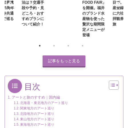
。世界遺
法は？交通手
FOOD FAIR」
目で。世
録25周年
段や予約・見
を開催。福井
産登録2
社寺共通
どころ・おす
のブランド水
に六社寺
券で巡る
すめプランに
産物を使った
拝観券で
ついて紹介！
贅沢な期間限
旅
定メニューが
登場
記事をもっと見る
目次
アートと旅のすすめ｜国内編
北海道・東北地方のアート巡り
関東地方のアート巡り
北陸地方のアート巡り
東山地方のアート巡り
東海地方のアート巡り