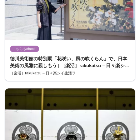
こちらもcheck!
徳川美術館の特別展「花咲い、風の吹くらん」で、日本
美術の風雅に親しもう | ［楽活］rakukatsu – 日々楽シイ
生活ヲ
［楽活］rakukatsu – 日々楽シイ生活ヲ