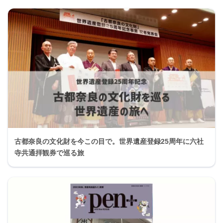
古都奈良の文化財を今この目で。世界遺産登録25周年に六社
寺共通拝観券で巡る旅