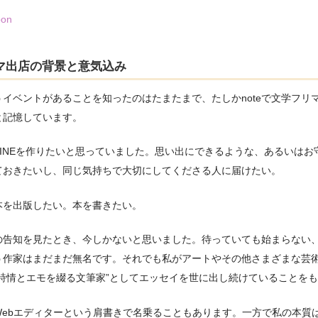
bon
マ出店の背景と意気込み
イベントがあることを知ったのはたまたまで、たしかnoteで文学フリ
と記憶しています。
ZINEを作りたいと思っていました。思い出にできるような、あるいはお
ておきたいし、同じ気持ちで大切にしてくださる人に届けたい。
本を出版したい。本を書きたい。
の告知を見たとき、今しかないと思いました。待っていても始まらない
う作家はまだまだ無名です。それでも私がアートやその他さまざまな芸
“詩情とエモを綴る文筆家”としてエッセイを世に出し続けていることを
Webエディターという肩書きで名乗ることもあります。一方で私の本質