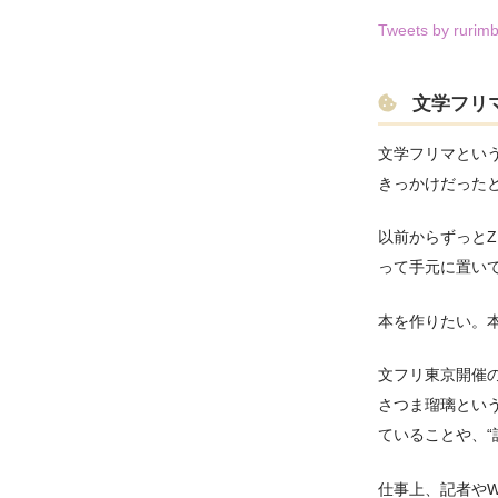
Tweets by rurim
文学フリ
文学フリマという
きっかけだった
以前からずっと
って手元に置い
本を作りたい。
文フリ東京開催
さつま瑠璃とい
ていることや、
仕事上、記者や