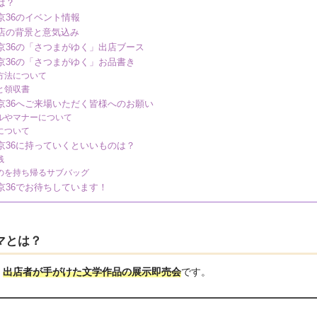
は？
京36のイベント情報
店の背景と意気込み
京36の「さつまがゆく」出店ブース
京36の「さつまがゆく」お品書き
方法について
と領収書
京36へご来場いただく皆様へのお願い
ルやマナーについて
について
京36に持っていくといいものは？
銭
のを持ち帰るサブバッグ
京36でお待ちしています！
マとは？
、
出店者が手がけた文学作品の展示即売会
です。