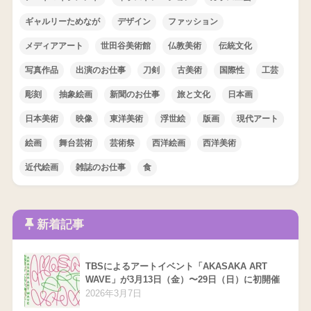
ギャルリーためなが
デザイン
ファッション
メディアアート
世田谷美術館
仏教美術
伝統文化
写真作品
出演のお仕事
刀剣
古美術
国際性
工芸
彫刻
抽象絵画
新聞のお仕事
旅と文化
日本画
日本美術
映像
東洋美術
浮世絵
版画
現代アート
絵画
舞台芸術
芸術祭
西洋絵画
西洋美術
近代絵画
雑誌のお仕事
食
新着記事
TBSによるアートイベント「AKASAKA ART
WAVE」が3月13日（金）〜29日（日）に初開催
2026年3月7日