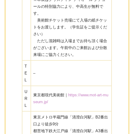
ールの特別協力により、中高生が無料で
す。
美術館チケット売場にて入場の紙チケッ
トをお渡しします。（学生証をご提示くだ
さい）
ただし混雑時は入場までお待ち頂く場合
がございます。午前中のご来館および分散
来場にご協力ください。
T
E
–
L
U
東京都現代美術館｜
https://www.mot-art-mu
R
seum.jp/
L
東京メトロ半蔵門線「清澄白河駅」B2番出
口より徒歩9分
都営地下鉄大江戸線「清澄白河駅」A3番出