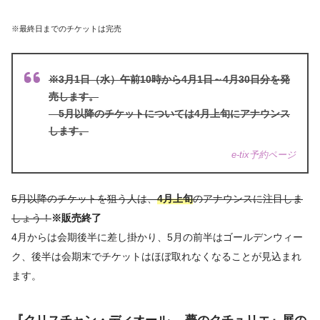
※最終日までのチケットは完売
※3月1日（水）午前10時から4月1日～4月30日分を発
売します。
5月以降のチケットについては4月上旬にアナウンス
します。
e-tix予約ページ
5月以降のチケットを狙う人は、
4月上旬
のアナウンスに注目しま
しょう！
※販売終了
4月からは会期後半に差し掛かり、5月の前半はゴールデンウィー
ク、後半は会期末でチケットはほぼ取れなくなることが見込まれ
ます。
『クリスチャン・ディオール、 夢のクチュリエ』展
の