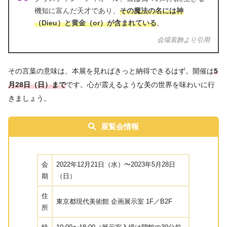
機知に富んだ天才であり、
その魔法の名には神
（Dieu）と黄金（or）が含まれている
。
会場装飾より引用
その言葉の意味は、本展を見ればきっと納得できるはず。開催は
5
月28日（日）まで
です。心が震えるような美の世界を味わいに行
きましょう。
展覧会情報
会
2022年12月21日（水）〜2023年5月28日
期
（日）
住
東京都現代美術館 企画展示室 1F／B2F
所