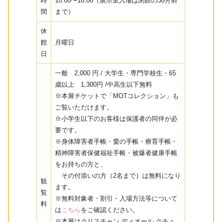
時
10:00〜18:00（展示室入場は閉館の30分前
間
まで）
休
館
月曜日
日
一般 2,000 円 / 大学生・専門学校生・65
歳以上 1,300円 /中高生以下無料
※本展チケットで「MOTコレクション」も
ご覧いただけます。
※小学生以下のお客様は保護者の同伴が必
要です。
※身体障害者手帳・愛の手帳・療育手帳・
精神障害者保健福祉手帳・被爆者健康手帳
をお持ちの方と、
その付添いの方（2名まで）は無料になり
観
ます。
覧
※無料対象者・割引・入場方法等について
料
は
こちら
をご確認ください。
※本展はクリスチャン ディオール クチュ