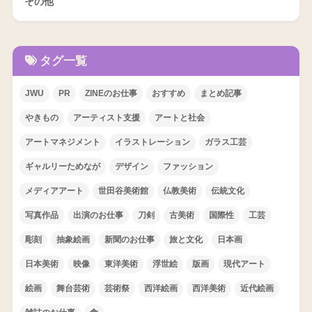
その他
タグ一覧
JWU
PR
ZINEのお仕事
おすすめ
まとめ記事
やきもの
アーティスト支援
アートと社会
アートマネジメント
イラストレーション
ガラス工芸
ギャルリーためなが
デザイン
ファッション
メディアアート
世田谷美術館
仏教美術
伝統文化
写真作品
出演のお仕事
刀剣
古美術
国際性
工芸
彫刻
抽象絵画
新聞のお仕事
旅と文化
日本画
日本美術
映像
東洋美術
浮世絵
版画
現代アート
絵画
舞台芸術
芸術祭
西洋絵画
西洋美術
近代絵画