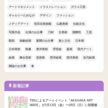
アートマネジメント
イラストレーション
ガラス工芸
ギャルリーためなが
デザイン
ファッション
メディアアート
世田谷美術館
仏教美術
伝統文化
写真作品
出演のお仕事
刀剣
古美術
国際性
工芸
彫刻
抽象絵画
新聞のお仕事
旅と文化
日本画
日本美術
映像
東洋美術
浮世絵
版画
現代アート
絵画
舞台芸術
芸術祭
西洋絵画
西洋美術
近代絵画
雑誌のお仕事
食
新着記事
TBSによるアートイベント「AKASAKA ART
WAVE」が3月13日（金）〜29日（日）に初開催