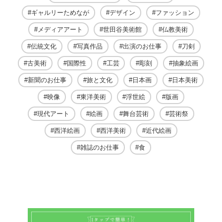
ギャルリーためなが
デザイン
ファッション
メディアアート
世田谷美術館
仏教美術
伝統文化
写真作品
出演のお仕事
刀剣
古美術
国際性
工芸
彫刻
抽象絵画
新聞のお仕事
旅と文化
日本画
日本美術
映像
東洋美術
浮世絵
版画
現代アート
絵画
舞台芸術
芸術祭
西洋絵画
西洋美術
近代絵画
雑誌のお仕事
食