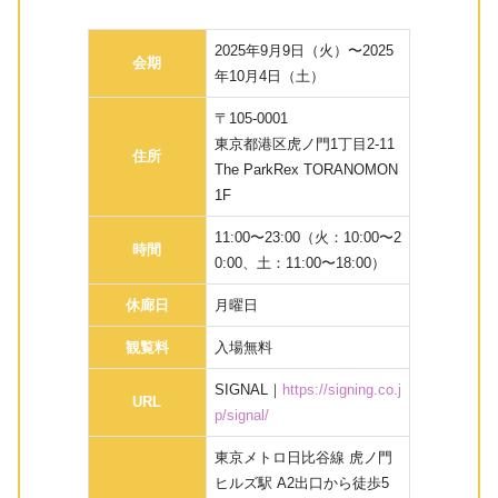
2025年9月9日（火）〜2025
会期
年10月4日（土）
〒105-0001
東京都港区虎ノ門1丁目2-11
住所
The ParkRex TORANOMON
1F
11:00〜23:00（火：10:00〜2
時間
0:00、土：11:00〜18:00）
休廊日
月曜日
観覧料
入場無料
SIGNAL｜
https://signing.co.j
URL
p/signal/
東京メトロ日比谷線 虎ノ門
ヒルズ駅 A2出口から徒歩5