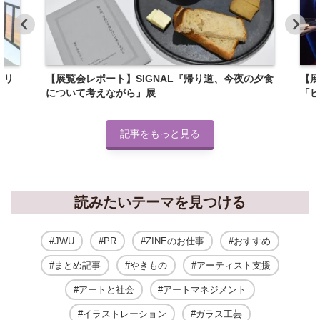
トリ
【展覧会レポート】SIGNAL『帰り道、今夜の夕食
【展
について考えながら』展
「ピ
記事をもっと見る
読みたいテーマを見つける
JWU
PR
ZINEのお仕事
おすすめ
まとめ記事
やきもの
アーティスト支援
アートと社会
アートマネジメント
イラストレーション
ガラス工芸