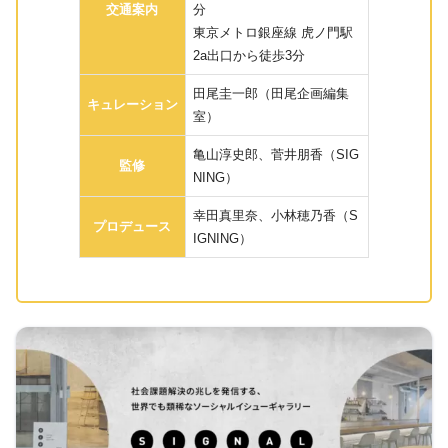
交通案内
分
東京メトロ銀座線 虎ノ門駅
2a出口から徒歩3分
田尾圭一郎（田尾企画編集
キュレーション
室）
亀山淳史郎、菅井朋香（SIG
監修
NING）
幸田真里奈、小林穂乃香（S
プロデュース
IGNING）