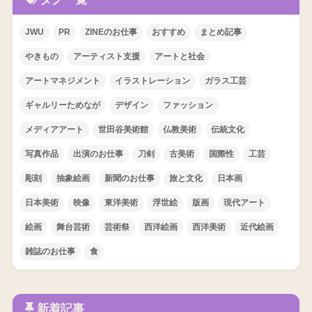
JWU
PR
ZINEのお仕事
おすすめ
まとめ記事
やきもの
アーティスト支援
アートと社会
アートマネジメント
イラストレーション
ガラス工芸
ギャルリーためなが
デザイン
ファッション
メディアアート
世田谷美術館
仏教美術
伝統文化
写真作品
出演のお仕事
刀剣
古美術
国際性
工芸
彫刻
抽象絵画
新聞のお仕事
旅と文化
日本画
日本美術
映像
東洋美術
浮世絵
版画
現代アート
絵画
舞台芸術
芸術祭
西洋絵画
西洋美術
近代絵画
雑誌のお仕事
食
新着記事